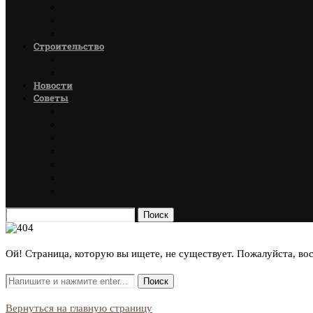
Материалы для пола
Материалы для потолка
Стеновые материалы
Строительство
Дома
Гаражи
Новости
Советы
Мебель
Пол
Окна
Ванная
Декор
Детская комната
Спальня
Поиск
Ой! Страница, которую вы ищете, не существует. Пожалуйста, во
Вернуться на главную страницу