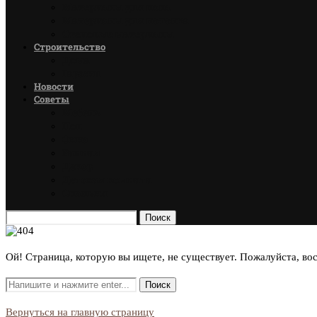
Материалы для пола
Материалы для потолка
Стеновые материалы
Строительство
Дома
Гаражи
Новости
Советы
Мебель
Пол
Окна
Ванная
Декор
Детская комната
Спальня
Поиск
Ой! Страница, которую вы ищете, не существует. Пожалуйста, во
Вернуться на главную страницу